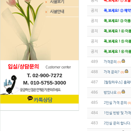
공지
꼭,보세요! ① 오늘
시설보기
공지
꼭,보세요! ② 예
시설안내
공지
꼭,보세요! ③ 이용
공지
꼭,보세요 ! ④ 이용
공지
꼭,보세요 ! ⑤ 이용
공지
꼭,보세요 ! ⑥ 이용
489
가격문의
(1)
488
가격 문의?
(1)
T. 02-900-7272
M. 010-5755-3000
487
[힐링하우스] 홈페
궁금하신 점은 언제든지 문의주세요.
486
방있나요
(1)
카톡상담
485
2인실 가격 문의
(1)
484
1인실 빈방 및 가격
483
2인실 문의 합니다