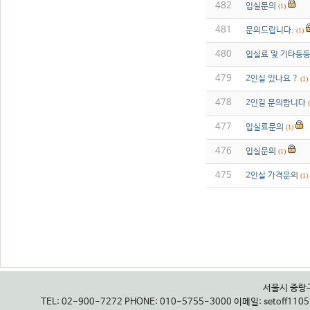
482
입실문의
(1)
481
문의드립니다.
(1)
480
입실료 및 기타등등
479
2인실 있나요 ?
(1)
478
2인길 문의합니다
477
입실료문의
(1)
476
입실문의
(1)
475
2인실 가격문의
(1)
서울시 중랑구
TEL: 02-900-7272 PHONE: 010-5755-3000 이메일: setoff11